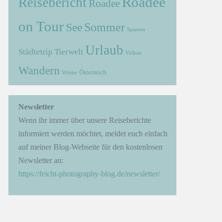
Roadee
Reisebericht
Roadee
on Tour
Sommer
See
Spanien
Urlaub
Städtetrip
Tierwelt
Vulkan
Wandern
Österreich
Winter
→
Newsletter
Wenn ihr immer über unsere Reiseberichte
informiert werden möchtet, meldet euch einfach
auf meiner Blog-Webseite für den kostenlosen
Newsletter an:
https://feicht-photography-blog.de/newsletter/