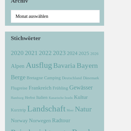
Archiv
Stichwörter
2021
2022
2020
2023
2024
2025
2026
Ausflug
Bayern
Bavaria
Alpen
Berge
Bretagne
Camping
Deutschland
Dänemark
Gewässer
Frankreich
Flugreise
Frühling
Kultur
Italien
Herbst
Hamburg
Kanarische Inseln
Landschaft
Natur
Kurztrip
Meer
Radtour
Norway
Norwegen