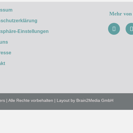
essum
Mehr von 
schutzerklärung
tsphäre-Einstellungen
 uns
resse
kt
ers | Alle Rechte vorbehalten | Layout by Brain2Media GmbH