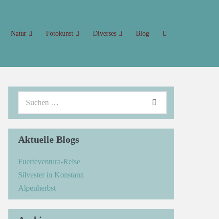
Natur
Fotokunst
Diverses
Blog
Aktuelle Blogs
Fuerteventura-Reise
Silvester in Konstanz
Alpenherbst