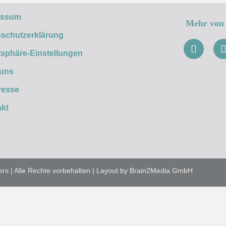
essum
Mehr von 
schutzerklärung
tsphäre-Einstellungen
 uns
resse
kt
ers | Alle Rechte vorbehalten | Layout by Brain2Media GmbH