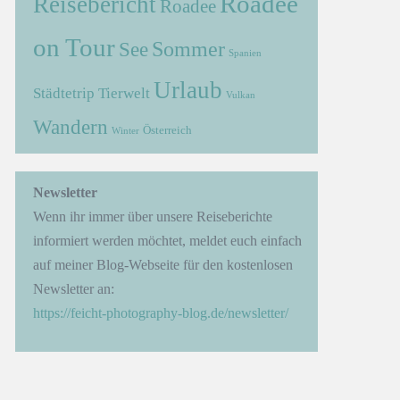
Roadee
Reisebericht
Roadee
on Tour
Sommer
See
Spanien
Urlaub
Städtetrip
Tierwelt
Vulkan
Wandern
Österreich
Winter
→
Newsletter
Wenn ihr immer über unsere Reiseberichte
informiert werden möchtet, meldet euch einfach
auf meiner Blog-Webseite für den kostenlosen
Newsletter an:
https://feicht-photography-blog.de/newsletter/