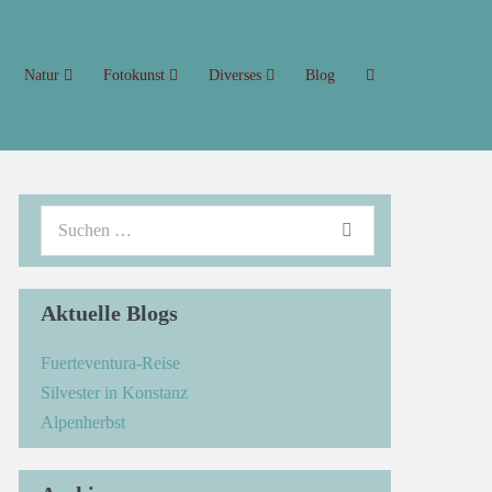
Natur
Fotokunst
Diverses
Blog
Aktuelle Blogs
Fuerteventura-Reise
Silvester in Konstanz
Alpenherbst