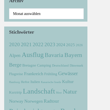
Archiv
Stichwörter
2021
2022
2020
2023
2024
2025
2026
Ausflug
Bayern
Bavaria
Alpen
Berge
Bretagne
Camping
Deutschland
Dänemark
Gewässer
Frankreich
Flugreise
Frühling
Kultur
Italien
Herbst
Hamburg
Kanarische Inseln
Landschaft
Natur
Kurztrip
Meer
Radtour
Norway
Norwegen