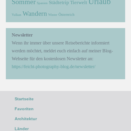
Urlaub
Sommer
Städtetrip
Tierwelt
Spanien
Wandern
Österreich
Vulkan
Winter
Newsletter
Wenn ihr immer über unsere Reiseberichte informiert
werden möchtet, meldet euch einfach auf meiner Blog-
Webseite für den kostenlosen Newsletter an:
https://feicht-photography-blog.de/newsletter/
Startseite
Favoriten
Architektur
Länder