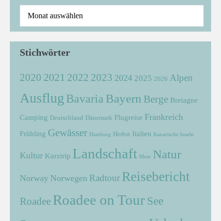
Stichwörter
2021
2022
2020
2023
Alpen
2024
2025
2026
Ausflug
Bayern
Bavaria
Berge
Bretagne
Frankreich
Camping
Flugreise
Deutschland
Dänemark
Gewässer
Frühling
Italien
Herbst
Hamburg
Kanarische Inseln
Landschaft
Natur
Kultur
Kurztrip
Meer
Reisebericht
Radtour
Norway
Norwegen
Roadee on Tour
See
Roadee