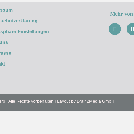
essum
Mehr von 
schutzerklärung
tsphäre-Einstellungen
 uns
resse
kt
ers | Alle Rechte vorbehalten | Layout by Brain2Media GmbH