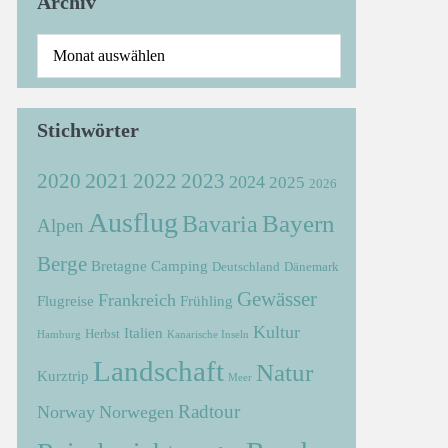
Archiv
Stichwörter
2021
2022
2020
2023
2024
2025
2026
Ausflug
Bayern
Bavaria
Alpen
Berge
Bretagne
Camping
Deutschland
Dänemark
Gewässer
Frankreich
Flugreise
Frühling
Kultur
Italien
Herbst
Hamburg
Kanarische Inseln
Landschaft
Natur
Kurztrip
Meer
Radtour
Norway
Norwegen