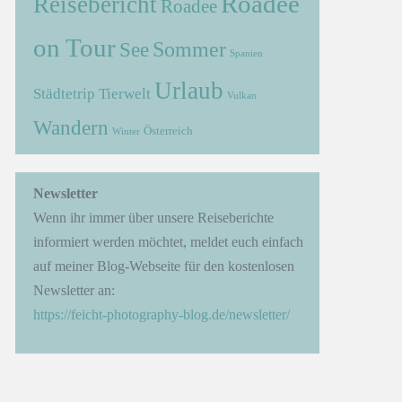
Roadee
Reisebericht
Roadee
on Tour
Sommer
See
Spanien
Urlaub
Städtetrip
Tierwelt
Vulkan
Wandern
Österreich
Winter
Newsletter
Wenn ihr immer über unsere Reiseberichte
informiert werden möchtet, meldet euch einfach
auf meiner Blog-Webseite für den kostenlosen
Newsletter an:
https://feicht-photography-blog.de/newsletter/