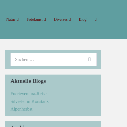
Natur
Fotokunst
Diverses
Blog
Aktuelle Blogs
Fuerteventura-Reise
Silvester in Konstanz
Alpenherbst