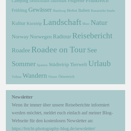
Frankreich
Camping
Flugreise
Deutschland
Dänemark
Gewässer
Frühling
Italien
Herbst
Hamburg
Kanarische Inseln
Landschaft
Natur
Kultur
Kurztrip
Meer
Reisebericht
Radtour
Norway
Norwegen
Roadee on Tour
See
Roadee
Urlaub
Sommer
Städtetrip
Tierwelt
Spanien
Wandern
Österreich
Vulkan
Winter
Newsletter
Wenn ihr immer über unsere Reiseberichte informiert
werden möchtet, meldet euch einfach auf meiner Blog-
Webseite für den kostenlosen Newsletter an:
https://feicht-photography-blog.de/newsletter/