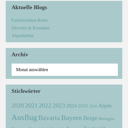
Aktuelle Blogs
Fuerteventura-Reise
Silvester in Konstanz
Alpenherbst
Archiv
Stichwörter
2021
2022
2020
2023
Alpen
2024
2025
2026
Ausflug
Bayern
Bavaria
Berge
Bretagne