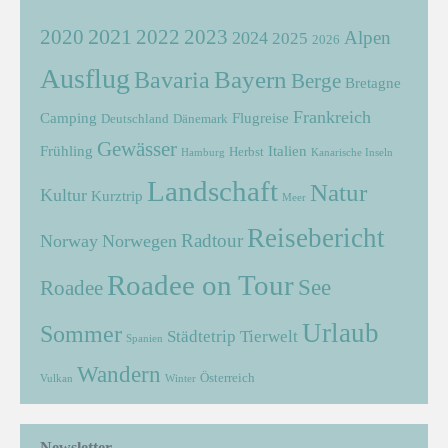
2021
2022
2020
2023
Alpen
2024
2025
2026
Ausflug
Bayern
Bavaria
Berge
Bretagne
Frankreich
Camping
Flugreise
Deutschland
Dänemark
Gewässer
Frühling
Italien
Herbst
Hamburg
Kanarische Inseln
Landschaft
Natur
Kultur
Kurztrip
Meer
Reisebericht
Radtour
Norway
Norwegen
Roadee on Tour
See
Roadee
Urlaub
Sommer
Städtetrip
Tierwelt
Spanien
Wandern
Österreich
Vulkan
Winter
Newsletter