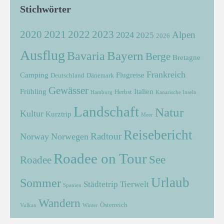
Stichwörter
2021
2022
2020
2023
Alpen
2024
2025
2026
Ausflug
Bayern
Bavaria
Berge
Bretagne
Frankreich
Camping
Flugreise
Deutschland
Dänemark
Gewässer
Frühling
Italien
Herbst
Hamburg
Kanarische Inseln
Landschaft
Natur
Kultur
Kurztrip
Meer
Reisebericht
Radtour
Norway
Norwegen
Roadee on Tour
See
Roadee
Urlaub
Sommer
Städtetrip
Tierwelt
Spanien
Wandern
Österreich
Vulkan
Winter