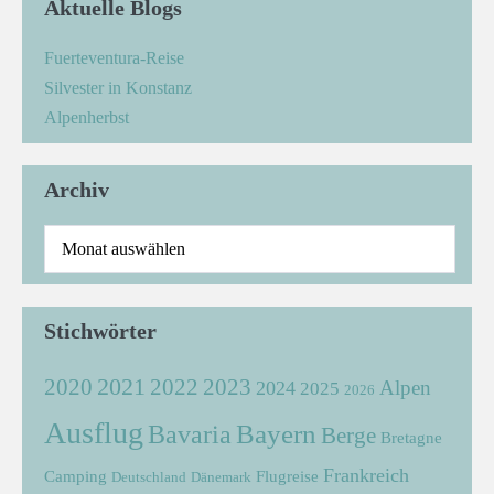
Aktuelle Blogs
Fuerteventura-Reise
Silvester in Konstanz
Alpenherbst
Archiv
Stichwörter
2021
2022
2020
2023
Alpen
2024
2025
2026
Ausflug
Bayern
Bavaria
Berge
Bretagne
Frankreich
Camping
Flugreise
Deutschland
Dänemark