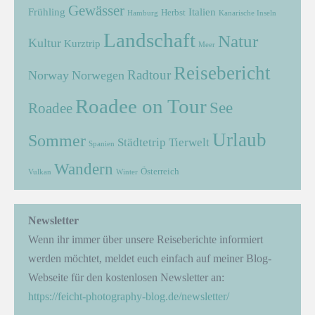
Gewässer
Frühling
Italien
Herbst
Hamburg
Kanarische Inseln
Landschaft
Natur
Kultur
Kurztrip
Meer
Reisebericht
Radtour
Norway
Norwegen
Roadee on Tour
See
Roadee
Urlaub
Sommer
Städtetrip
Tierwelt
Spanien
Wandern
Österreich
Vulkan
Winter
Newsletter
Wenn ihr immer über unsere Reiseberichte informiert
werden möchtet, meldet euch einfach auf meiner Blog-
Webseite für den kostenlosen Newsletter an:
https://feicht-photography-blog.de/newsletter/