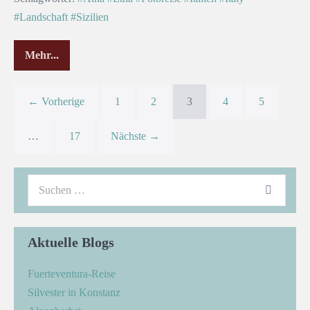
#Landschaft
#Sizilien
Mehr...
← Vorherige
1
2
3
4
5
…
17
Nächste →
Aktuelle Blogs
Fuerteventura-Reise
Silvester in Konstanz