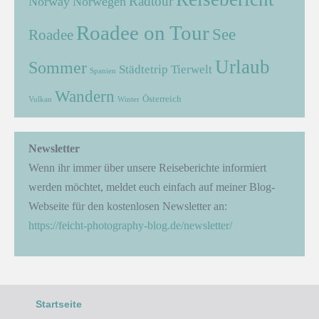
Radtour
Norway
Norwegen
Roadee on Tour
See
Roadee
Urlaub
Sommer
Städtetrip
Tierwelt
Spanien
Wandern
Österreich
Vulkan
Winter
Newsletter
Wenn ihr immer über unsere Reiseberichte informiert
werden möchtet, meldet euch einfach auf meiner Blog-
Webseite für den kostenlosen Newsletter an:
https://feicht-photography-blog.de/newsletter/
Startseite