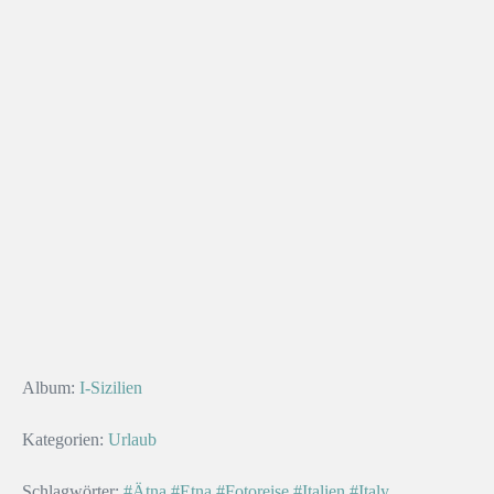
Album:
I-Sizilien
Kategorien:
Urlaub
Schlagwörter:
#Ätna
#Etna
#Fotoreise
#Italien
#Italy