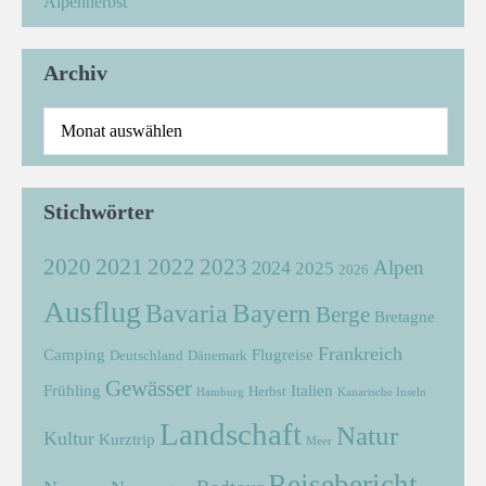
Alpenherbst
Archiv
Stichwörter
2021
2022
2020
2023
Alpen
2024
2025
2026
Ausflug
Bayern
Bavaria
Berge
Bretagne
Frankreich
Camping
Flugreise
Deutschland
Dänemark
Gewässer
Frühling
Italien
Herbst
Hamburg
Kanarische Inseln
Landschaft
Natur
Kultur
Kurztrip
Meer
Reisebericht