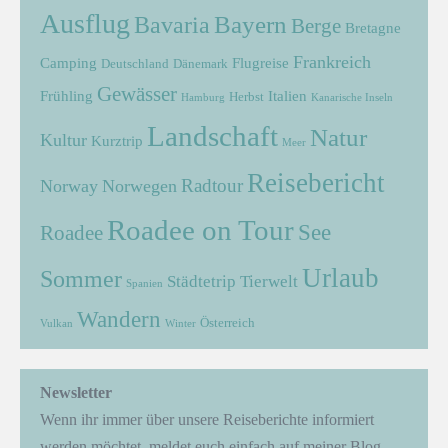
Ausflug
Bayern
Bavaria
Berge
Bretagne
Frankreich
Camping
Flugreise
Deutschland
Dänemark
Gewässer
Frühling
Italien
Herbst
Hamburg
Kanarische Inseln
Landschaft
Natur
Kultur
Kurztrip
Meer
Reisebericht
Radtour
Norway
Norwegen
Roadee on Tour
See
Roadee
Urlaub
Sommer
Städtetrip
Tierwelt
Spanien
Wandern
Österreich
Vulkan
Winter
Newsletter
Wenn ihr immer über unsere Reiseberichte informiert
werden möchtet, meldet euch einfach auf meiner Blog-