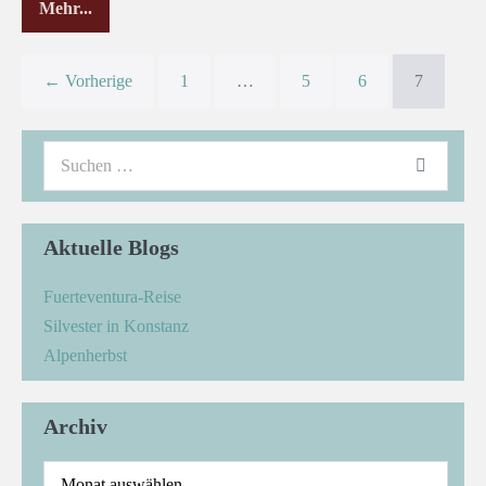
Mehr...
← Vorherige
1
…
5
6
7
Aktuelle Blogs
Fuerteventura-Reise
Silvester in Konstanz
Alpenherbst
Archiv