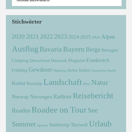
Stichwörter
2021
2022
2020
2023
Alpen
2024
2025
2026
Ausflug
Bayern
Bavaria
Berge
Bretagne
Frankreich
Camping
Flugreise
Deutschland
Dänemark
Gewässer
Frühling
Italien
Herbst
Hamburg
Kanarische Inseln
Landschaft
Natur
Kultur
Kurztrip
Meer
Reisebericht
Radtour
Norway
Norwegen
Roadee on Tour
See
Roadee
Urlaub
Sommer
Städtetrip
Tierwelt
Spanien