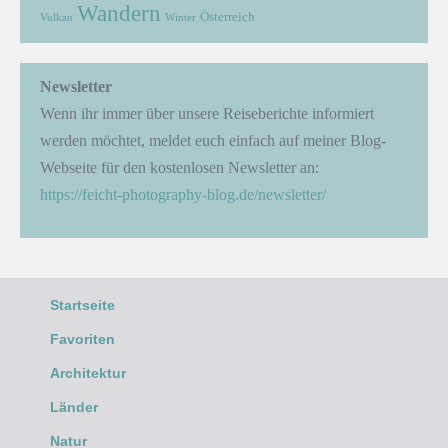
Wandern
Österreich
Vulkan
Winter
Newsletter
Wenn ihr immer über unsere Reiseberichte informiert
werden möchtet, meldet euch einfach auf meiner Blog-
Webseite für den kostenlosen Newsletter an:
https://feicht-photography-blog.de/newsletter/
Startseite
Favoriten
Architektur
Länder
Natur