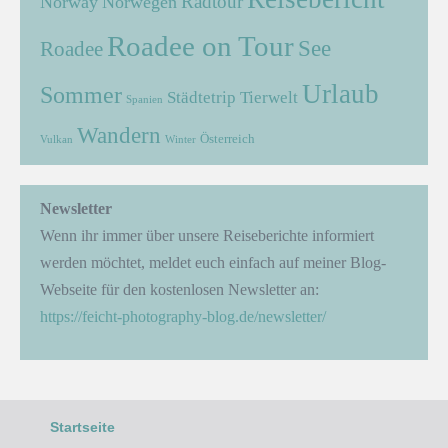
Radtour
Norway
Norwegen
Roadee on Tour
See
Roadee
Urlaub
Sommer
Städtetrip
Tierwelt
Spanien
Wandern
Österreich
Vulkan
Winter
Newsletter
Wenn ihr immer über unsere Reiseberichte informiert
werden möchtet, meldet euch einfach auf meiner Blog-
Webseite für den kostenlosen Newsletter an:
https://feicht-photography-blog.de/newsletter/
Startseite