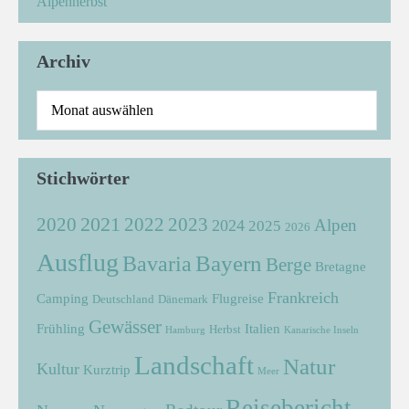
Alpenherbst
Archiv
Stichwörter
2021
2022
2020
2023
Alpen
2024
2025
2026
Ausflug
Bayern
Bavaria
Berge
Bretagne
Frankreich
Camping
Flugreise
Deutschland
Dänemark
Gewässer
Frühling
Italien
Herbst
Hamburg
Kanarische Inseln
Landschaft
Natur
Kultur
Kurztrip
Meer
Reisebericht