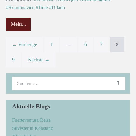
#Skandinavien
#Tiere
#Urlaub
Mehr...
← Vorherige
1
…
6
7
8
9
Nächste →
Aktuelle Blogs
Fuerteventura-Reise
Silvester in Konstanz