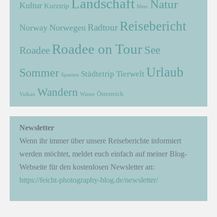
Landschaft
Natur
Kultur
Kurztrip
Meer
Reisebericht
Radtour
Norway
Norwegen
Roadee on Tour
See
Roadee
Urlaub
Sommer
Städtetrip
Tierwelt
Spanien
Wandern
Österreich
Vulkan
Winter
Newsletter
Wenn ihr immer über unsere Reiseberichte informiert
werden möchtet, meldet euch einfach auf meiner Blog-
Webseite für den kostenlosen Newsletter an:
https://feicht-photography-blog.de/newsletter/