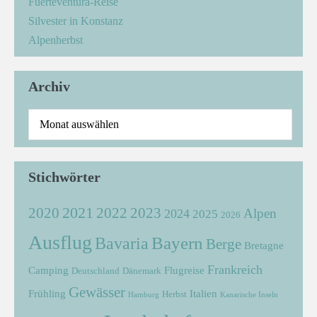
Fuerteventura-Reise
Silvester in Konstanz
Alpenherbst
Archiv
Stichwörter
2021
2022
2020
2023
Alpen
2024
2025
2026
Ausflug
Bayern
Bavaria
Berge
Bretagne
Frankreich
Camping
Flugreise
Deutschland
Dänemark
Gewässer
Frühling
Italien
Herbst
Hamburg
Kanarische Inseln