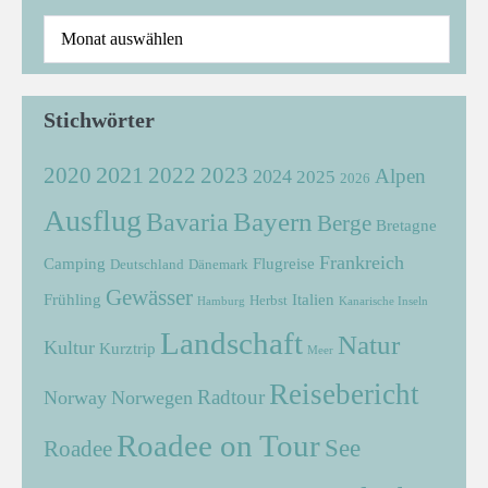
Stichwörter
2021
2022
2020
2023
Alpen
2024
2025
2026
Ausflug
Bayern
Bavaria
Berge
Bretagne
Frankreich
Camping
Flugreise
Deutschland
Dänemark
Gewässer
Frühling
Italien
Herbst
Hamburg
Kanarische Inseln
Landschaft
Natur
Kultur
Kurztrip
Meer
Reisebericht
Radtour
Norway
Norwegen
Roadee on Tour
See
Roadee