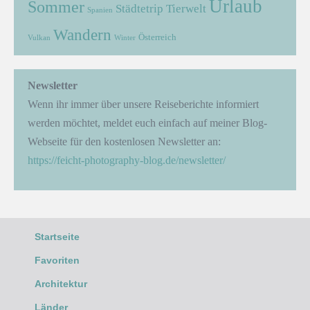
Urlaub
Sommer
Städtetrip
Tierwelt
Spanien
Wandern
Österreich
Vulkan
Winter
Newsletter
Wenn ihr immer über unsere Reiseberichte informiert
werden möchtet, meldet euch einfach auf meiner Blog-
Webseite für den kostenlosen Newsletter an:
https://feicht-photography-blog.de/newsletter/
Startseite
Favoriten
Architektur
Länder