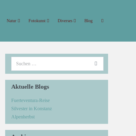
Natur
Fotokunst
Diverses
Blog
Aktuelle Blogs
Fuerteventura-Reise
Silvester in Konstanz
Alpenherbst