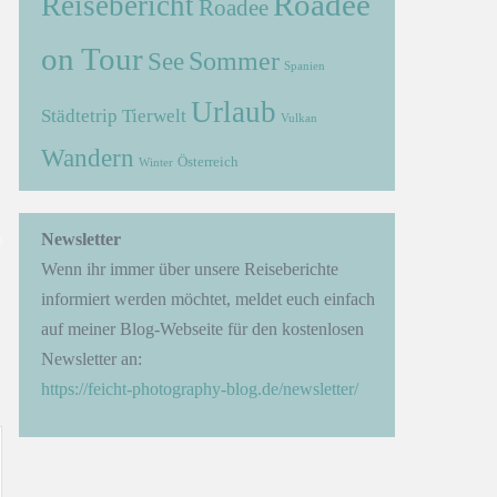
Roadee
Reisebericht
Roadee
on Tour
Sommer
See
Spanien
Urlaub
Städtetrip
Tierwelt
Vulkan
Wandern
Österreich
Winter
→
Newsletter
Wenn ihr immer über unsere Reiseberichte
informiert werden möchtet, meldet euch einfach
auf meiner Blog-Webseite für den kostenlosen
Newsletter an:
https://feicht-photography-blog.de/newsletter/