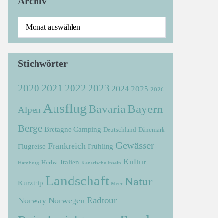
Archiv
Stichwörter
2021
2022
2020
2023
2024
2025
2026
Ausflug
Bayern
Bavaria
Alpen
Berge
Bretagne
Camping
Deutschland
Dänemark
Gewässer
Frankreich
Flugreise
Frühling
Kultur
Italien
Herbst
Hamburg
Kanarische Inseln
Landschaft
Natur
Kurztrip
Meer
Radtour
Norway
Norwegen