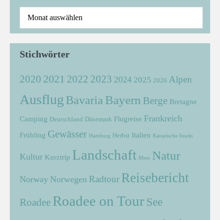
Stichwörter
2021
2022
2020
2023
Alpen
2024
2025
2026
Ausflug
Bayern
Bavaria
Berge
Bretagne
Frankreich
Camping
Flugreise
Deutschland
Dänemark
Gewässer
Frühling
Italien
Herbst
Hamburg
Kanarische Inseln
Landschaft
Natur
Kultur
Kurztrip
Meer
Reisebericht
Radtour
Norway
Norwegen
Roadee on Tour
See
Roadee