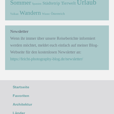
Urlaub
Sommer
Städtetrip
Tierwelt
Spanien
Wandern
Österreich
Vulkan
Winter
Newsletter
Wenn ihr immer über unsere Reiseberichte informiert
werden möchtet, meldet euch einfach auf meiner Blog-
Webseite für den kostenlosen Newsletter an:
https://feicht-photography-blog.de/newsletter/
Startseite
Favoriten
Architektur
Länder