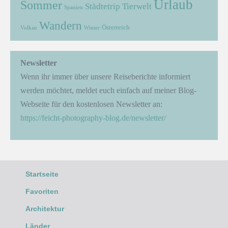
Urlaub
Sommer
Städtetrip
Tierwelt
Spanien
Wandern
Österreich
Vulkan
Winter
Newsletter
Wenn ihr immer über unsere Reiseberichte informiert
werden möchtet, meldet euch einfach auf meiner Blog-
Webseite für den kostenlosen Newsletter an:
https://feicht-photography-blog.de/newsletter/
Startseite
Favoriten
Architektur
Länder