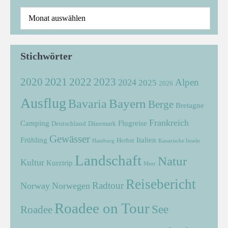
Stichwörter
2021
2022
2020
2023
Alpen
2024
2025
2026
Ausflug
Bayern
Bavaria
Berge
Bretagne
Frankreich
Camping
Flugreise
Deutschland
Dänemark
Gewässer
Frühling
Italien
Herbst
Hamburg
Kanarische Inseln
Landschaft
Natur
Kultur
Kurztrip
Meer
Reisebericht
Radtour
Norway
Norwegen
Roadee on Tour
See
Roadee