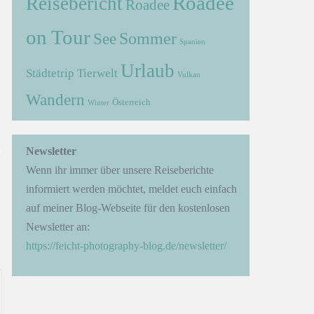
Roadee
Reisebericht
Roadee
on Tour
Sommer
See
Spanien
Urlaub
Städtetrip
Tierwelt
Vulkan
Wandern
Österreich
Winter
→
Newsletter
Wenn ihr immer über unsere Reiseberichte
informiert werden möchtet, meldet euch einfach
auf meiner Blog-Webseite für den kostenlosen
Newsletter an:
https://feicht-photography-blog.de/newsletter/