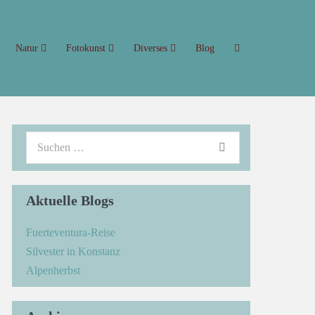
Natur
Fotokunst
Diverses
Blog
Aktuelle Blogs
Fuerteventura-Reise
Silvester in Konstanz
Alpenherbst