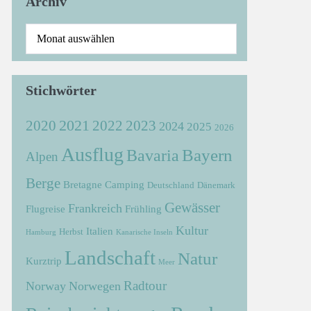
Archiv
Stichwörter
2021
2022
2020
2023
2024
2025
2026
Ausflug
Bayern
Bavaria
Alpen
Berge
Bretagne
Camping
Deutschland
Dänemark
Gewässer
Frankreich
Flugreise
Frühling
Kultur
Italien
Herbst
Hamburg
Kanarische Inseln
Landschaft
Natur
Kurztrip
Meer
Radtour
Norway
Norwegen