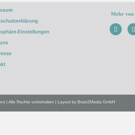
essum
Mehr von 
schutzerklärung
tsphäre-Einstellungen
 uns
resse
kt
ers | Alle Rechte vorbehalten | Layout by Brain2Media GmbH