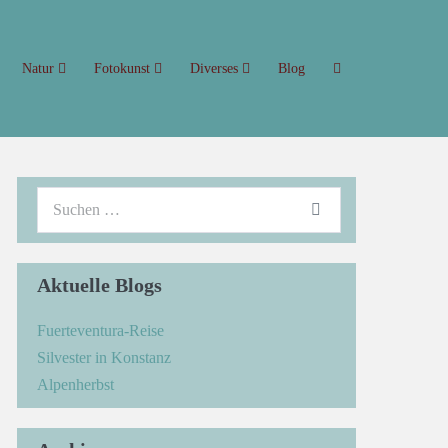
Natur
Fotokunst
Diverses
Blog
Aktuelle Blogs
Fuerteventura-Reise
Silvester in Konstanz
Alpenherbst