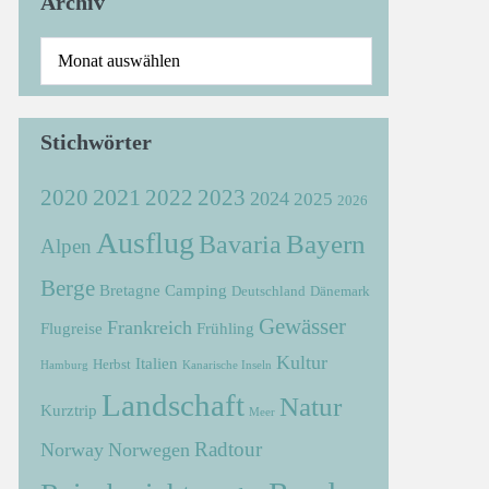
Archiv
Stichwörter
2021
2022
2020
2023
2024
2025
2026
Ausflug
Bayern
Bavaria
Alpen
Berge
Bretagne
Camping
Deutschland
Dänemark
Gewässer
Frankreich
Flugreise
Frühling
Kultur
Italien
Herbst
Hamburg
Kanarische Inseln
Landschaft
Natur
Kurztrip
Meer
Radtour
Norway
Norwegen