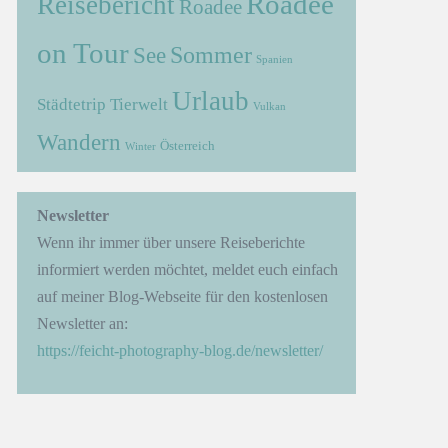
Roadee
Reisebericht
Roadee
on Tour
Sommer
See
Spanien
Urlaub
Städtetrip
Tierwelt
Vulkan
Wandern
Österreich
Winter
→
Newsletter
Wenn ihr immer über unsere Reiseberichte
informiert werden möchtet, meldet euch einfach
auf meiner Blog-Webseite für den kostenlosen
Newsletter an:
https://feicht-photography-blog.de/newsletter/