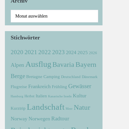
Archiv
Stichwörter
2021
2022
2020
2023
2024
2025
2026
Ausflug
Bayern
Bavaria
Alpen
Berge
Bretagne
Camping
Deutschland
Dänemark
Gewässer
Frankreich
Flugreise
Frühling
Kultur
Italien
Herbst
Hamburg
Kanarische Inseln
Landschaft
Natur
Kurztrip
Meer
Radtour
Norway
Norwegen