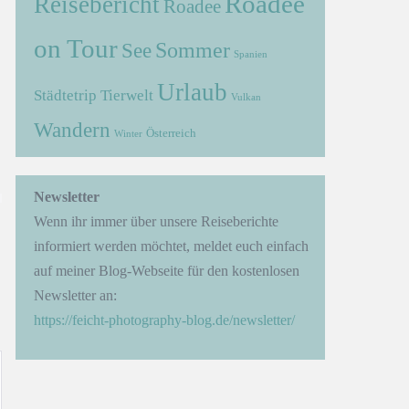
Roadee
Reisebericht
Roadee
on Tour
Sommer
See
Spanien
Urlaub
Städtetrip
Tierwelt
Vulkan
Wandern
Österreich
Winter
→
Newsletter
Wenn ihr immer über unsere Reiseberichte
informiert werden möchtet, meldet euch einfach
auf meiner Blog-Webseite für den kostenlosen
Newsletter an:
https://feicht-photography-blog.de/newsletter/