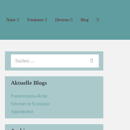
Natur
Fotokunst
Diverses
Blog
Aktuelle Blogs
Fuerteventura-Reise
Silvester in Konstanz
Alpenherbst