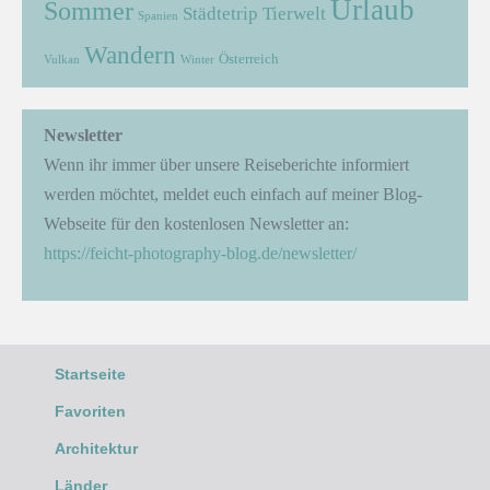
Urlaub
Sommer
Städtetrip
Tierwelt
Spanien
Wandern
Österreich
Vulkan
Winter
Newsletter
Wenn ihr immer über unsere Reiseberichte informiert
werden möchtet, meldet euch einfach auf meiner Blog-
Webseite für den kostenlosen Newsletter an:
https://feicht-photography-blog.de/newsletter/
Startseite
Favoriten
Architektur
Länder