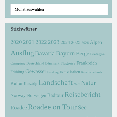
Stichwörter
2021
2022
2020
2023
Alpen
2024
2025
2026
Ausflug
Bayern
Bavaria
Berge
Bretagne
Frankreich
Camping
Flugreise
Deutschland
Dänemark
Gewässer
Frühling
Italien
Herbst
Hamburg
Kanarische Inseln
Landschaft
Natur
Kultur
Kurztrip
Meer
Reisebericht
Radtour
Norway
Norwegen
Roadee on Tour
See
Roadee