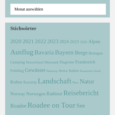
Stichwörter
2021
2022
2020
2023
Alpen
2024
2025
2026
Ausflug
Bayern
Bavaria
Berge
Bretagne
Frankreich
Camping
Flugreise
Deutschland
Dänemark
Gewässer
Frühling
Italien
Herbst
Hamburg
Kanarische Inseln
Landschaft
Natur
Kultur
Kurztrip
Meer
Reisebericht
Radtour
Norway
Norwegen
Roadee on Tour
See
Roadee