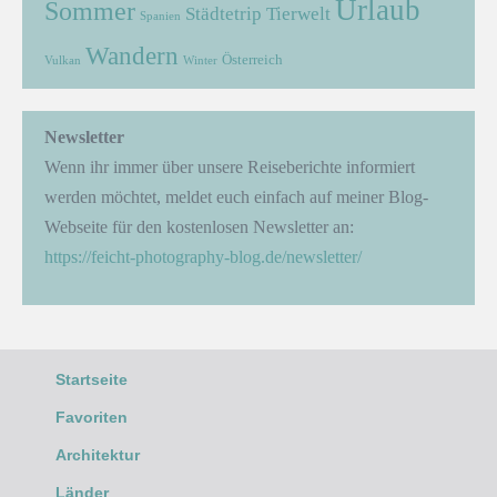
Urlaub
Sommer
Städtetrip
Tierwelt
Spanien
Wandern
Österreich
Vulkan
Winter
Newsletter
Wenn ihr immer über unsere Reiseberichte informiert
werden möchtet, meldet euch einfach auf meiner Blog-
Webseite für den kostenlosen Newsletter an:
https://feicht-photography-blog.de/newsletter/
Startseite
Favoriten
Architektur
Länder