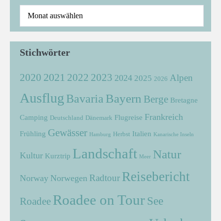
Stichwörter
2021
2022
2020
2023
Alpen
2024
2025
2026
Ausflug
Bayern
Bavaria
Berge
Bretagne
Frankreich
Camping
Flugreise
Deutschland
Dänemark
Gewässer
Frühling
Italien
Herbst
Hamburg
Kanarische Inseln
Landschaft
Natur
Kultur
Kurztrip
Meer
Reisebericht
Radtour
Norway
Norwegen
Roadee on Tour
See
Roadee