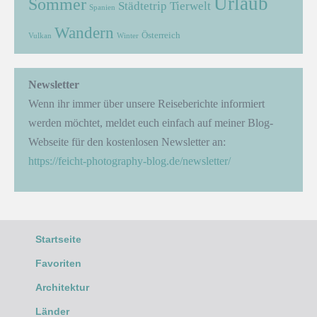
Urlaub
Sommer
Städtetrip
Tierwelt
Spanien
Wandern
Österreich
Vulkan
Winter
Newsletter
Wenn ihr immer über unsere Reiseberichte informiert
werden möchtet, meldet euch einfach auf meiner Blog-
Webseite für den kostenlosen Newsletter an:
https://feicht-photography-blog.de/newsletter/
Startseite
Favoriten
Architektur
Länder