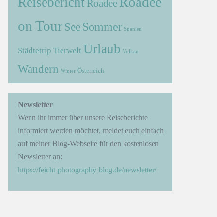
Roadee
Reisebericht
Roadee
on Tour
Sommer
See
Spanien
Urlaub
Städtetrip
Tierwelt
Vulkan
Wandern
Österreich
Winter
→
Newsletter
Wenn ihr immer über unsere Reiseberichte
informiert werden möchtet, meldet euch einfach
auf meiner Blog-Webseite für den kostenlosen
Newsletter an:
https://feicht-photography-blog.de/newsletter/