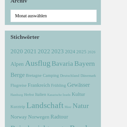
Archiv
Stichwörter
2021
2022
2020
2023
2024
2025
2026
Ausflug
Bayern
Bavaria
Alpen
Berge
Bretagne
Camping
Deutschland
Dänemark
Gewässer
Frankreich
Flugreise
Frühling
Kultur
Italien
Herbst
Hamburg
Kanarische Inseln
Landschaft
Natur
Kurztrip
Meer
Radtour
Norway
Norwegen