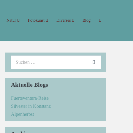
Natur
Fotokunst
Diverses
Blog
Aktuelle Blogs
Fuerteventura-Reise
Silvester in Konstanz
Alpenherbst