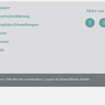
essum
Mehr von 
schutzerklärung
tsphäre-Einstellungen
 uns
resse
kt
ers | Alle Rechte vorbehalten | Layout by Brain2Media GmbH