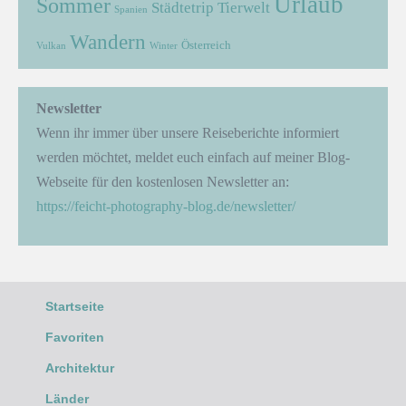
Urlaub
Sommer
Städtetrip
Tierwelt
Spanien
Wandern
Österreich
Vulkan
Winter
Newsletter
Wenn ihr immer über unsere Reiseberichte informiert
werden möchtet, meldet euch einfach auf meiner Blog-
Webseite für den kostenlosen Newsletter an:
https://feicht-photography-blog.de/newsletter/
Startseite
Favoriten
Architektur
Länder