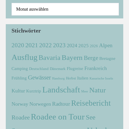
Stichwörter
2021
2022
2020
2023
Alpen
2024
2025
2026
Ausflug
Bayern
Bavaria
Berge
Bretagne
Frankreich
Camping
Flugreise
Deutschland
Dänemark
Gewässer
Frühling
Italien
Herbst
Hamburg
Kanarische Inseln
Landschaft
Natur
Kultur
Kurztrip
Meer
Reisebericht
Radtour
Norway
Norwegen
Roadee on Tour
See
Roadee