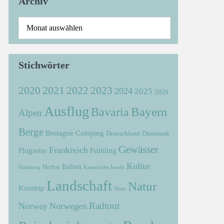
Archiv
Stichwörter
2021
2022
2020
2023
2024
2025
2026
Ausflug
Bayern
Bavaria
Alpen
Berge
Bretagne
Camping
Deutschland
Dänemark
Gewässer
Frankreich
Flugreise
Frühling
Kultur
Italien
Herbst
Hamburg
Kanarische Inseln
Landschaft
Natur
Kurztrip
Meer
Radtour
Norway
Norwegen