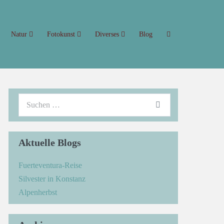
Natur
Fotokunst
Diverses
Blog
Aktuelle Blogs
Fuerteventura-Reise
Silvester in Konstanz
Alpenherbst