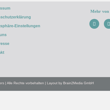
essum
Mehr von 
schutzerklärung
tsphäre-Einstellungen
 uns
resse
kt
ers | Alle Rechte vorbehalten | Layout by Brain2Media GmbH