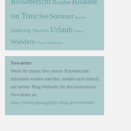
Roadee
Reisebericht
Roadee
on Tour
Sommer
See
Spanien
Urlaub
Städtetrip
Tierwelt
Vulkan
Wandern
Österreich
Winter
→
Newsletter
Wenn ihr immer über unsere Reiseberichte
informiert werden möchtet, meldet euch einfach
auf meiner Blog-Webseite für den kostenlosen
Newsletter an:
https://feicht-photography-blog.de/newsletter/