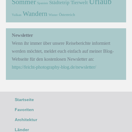
Urlaub
Sommer
Städtetrip
Tierwelt
Spanien
Wandern
Österreich
Vulkan
Winter
Newsletter
Wenn ihr immer über unsere Reiseberichte informiert
werden möchtet, meldet euch einfach auf meiner Blog-
Webseite für den kostenlosen Newsletter an:
https://feicht-photography-blog.de/newsletter/
Startseite
Favoriten
Architektur
Länder