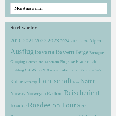
Stichwörter
2021
2022
2020
2023
Alpen
2024
2025
2026
Ausflug
Bayern
Bavaria
Berge
Bretagne
Frankreich
Camping
Flugreise
Deutschland
Dänemark
Gewässer
Frühling
Italien
Herbst
Hamburg
Kanarische Inseln
Landschaft
Natur
Kultur
Kurztrip
Meer
Reisebericht
Radtour
Norway
Norwegen
Roadee on Tour
See
Roadee