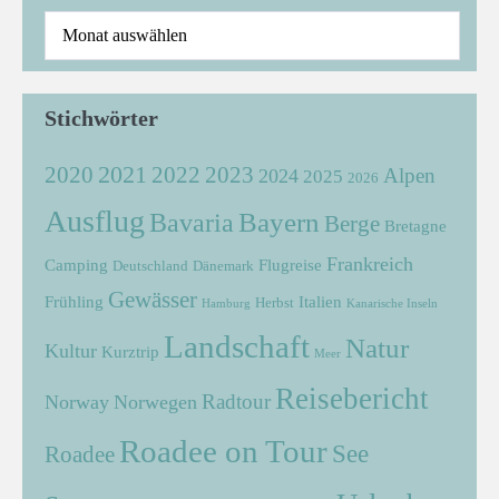
Stichwörter
2021
2022
2020
2023
Alpen
2024
2025
2026
Ausflug
Bayern
Bavaria
Berge
Bretagne
Frankreich
Camping
Flugreise
Deutschland
Dänemark
Gewässer
Frühling
Italien
Herbst
Hamburg
Kanarische Inseln
Landschaft
Natur
Kultur
Kurztrip
Meer
Reisebericht
Radtour
Norway
Norwegen
Roadee on Tour
See
Roadee