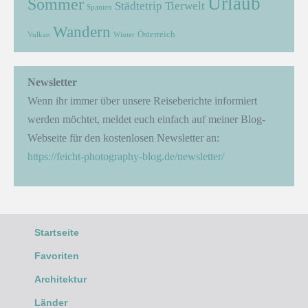
Urlaub
Sommer
Städtetrip
Tierwelt
Spanien
Wandern
Österreich
Vulkan
Winter
Newsletter
Wenn ihr immer über unsere Reiseberichte informiert
werden möchtet, meldet euch einfach auf meiner Blog-
Webseite für den kostenlosen Newsletter an:
https://feicht-photography-blog.de/newsletter/
Startseite
Favoriten
Architektur
Länder