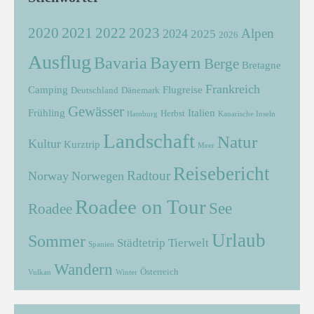
2021
2022
2020
2023
Alpen
2024
2025
2026
Ausflug
Bayern
Bavaria
Berge
Bretagne
Frankreich
Camping
Flugreise
Deutschland
Dänemark
Gewässer
Frühling
Italien
Herbst
Hamburg
Kanarische Inseln
Landschaft
Natur
Kultur
Kurztrip
Meer
Reisebericht
Radtour
Norway
Norwegen
Roadee on Tour
See
Roadee
Urlaub
Sommer
Städtetrip
Tierwelt
Spanien
Wandern
Österreich
Vulkan
Winter