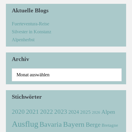
Aktuelle Blogs
Fuerteventura-Reise
Silvester in Konstanz
Alpenherbst
Archiv
Stichwörter
2021
2022
2020
2023
Alpen
2024
2025
2026
Ausflug
Bayern
Bavaria
Berge
Bretagne