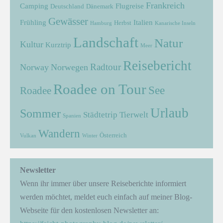
Frankreich
Camping
Flugreise
Deutschland
Dänemark
Gewässer
Frühling
Italien
Herbst
Hamburg
Kanarische Inseln
Landschaft
Natur
Kultur
Kurztrip
Meer
Reisebericht
Radtour
Norway
Norwegen
Roadee on Tour
See
Roadee
Urlaub
Sommer
Städtetrip
Tierwelt
Spanien
Wandern
Österreich
Vulkan
Winter
Newsletter
Wenn ihr immer über unsere Reiseberichte informiert
werden möchtet, meldet euch einfach auf meiner Blog-
Webseite für den kostenlosen Newsletter an: