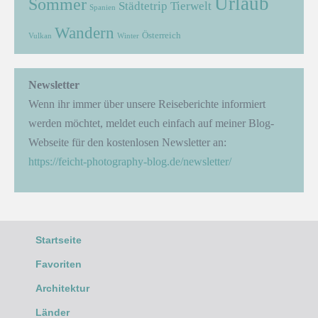
Urlaub
Sommer
Städtetrip
Tierwelt
Spanien
Wandern
Österreich
Vulkan
Winter
Newsletter
Wenn ihr immer über unsere Reiseberichte informiert
werden möchtet, meldet euch einfach auf meiner Blog-
Webseite für den kostenlosen Newsletter an:
https://feicht-photography-blog.de/newsletter/
Startseite
Favoriten
Architektur
Länder