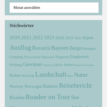
Stichwörter
2021
2022
2020
2023
Alpen
2024
2025
2026
Ausflug
Bayern
Bavaria
Berge
Bretagne
Frankreich
Camping
Flugreise
Deutschland
Dänemark
Gewässer
Frühling
Italien
Herbst
Hamburg
Kanarische Inseln
Landschaft
Natur
Kultur
Kurztrip
Meer
Reisebericht
Radtour
Norway
Norwegen
Roadee on Tour
See
Roadee