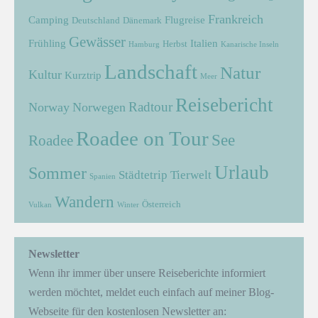
Frankreich
Camping
Flugreise
Deutschland
Dänemark
Gewässer
Frühling
Italien
Herbst
Hamburg
Kanarische Inseln
Landschaft
Natur
Kultur
Kurztrip
Meer
Reisebericht
Radtour
Norway
Norwegen
Roadee on Tour
See
Roadee
Urlaub
Sommer
Städtetrip
Tierwelt
Spanien
Wandern
Österreich
Vulkan
Winter
Newsletter
Wenn ihr immer über unsere Reiseberichte informiert
werden möchtet, meldet euch einfach auf meiner Blog-
Webseite für den kostenlosen Newsletter an: