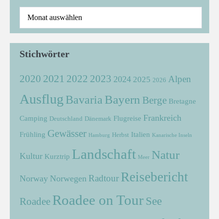
Stichwörter
2021
2022
2020
2023
Alpen
2024
2025
2026
Ausflug
Bayern
Bavaria
Berge
Bretagne
Frankreich
Camping
Flugreise
Deutschland
Dänemark
Gewässer
Frühling
Italien
Herbst
Hamburg
Kanarische Inseln
Landschaft
Natur
Kultur
Kurztrip
Meer
Reisebericht
Radtour
Norway
Norwegen
Roadee on Tour
See
Roadee