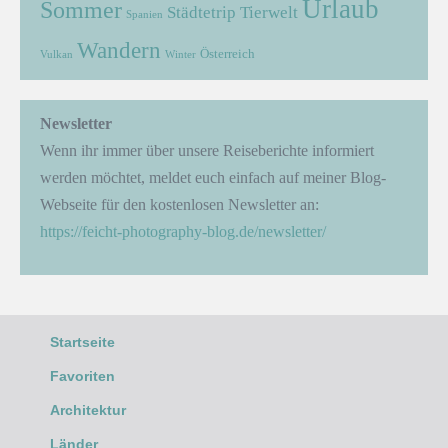
Urlaub
Sommer
Städtetrip
Tierwelt
Spanien
Wandern
Österreich
Vulkan
Winter
Newsletter
Wenn ihr immer über unsere Reiseberichte informiert
werden möchtet, meldet euch einfach auf meiner Blog-
Webseite für den kostenlosen Newsletter an:
https://feicht-photography-blog.de/newsletter/
Startseite
Favoriten
Architektur
Länder