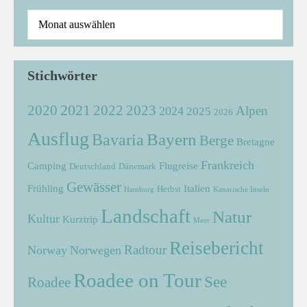
Stichwörter
2021
2022
2020
2023
Alpen
2024
2025
2026
Ausflug
Bayern
Bavaria
Berge
Bretagne
Frankreich
Camping
Flugreise
Deutschland
Dänemark
Gewässer
Frühling
Italien
Herbst
Hamburg
Kanarische Inseln
Landschaft
Natur
Kultur
Kurztrip
Meer
Reisebericht
Radtour
Norway
Norwegen
Roadee on Tour
See
Roadee