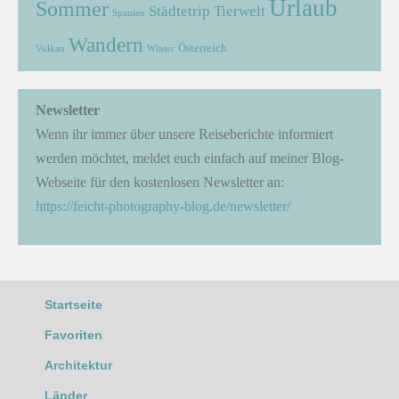
Urlaub
Sommer
Städtetrip
Tierwelt
Spanien
Wandern
Österreich
Vulkan
Winter
Newsletter
Wenn ihr immer über unsere Reiseberichte informiert
werden möchtet, meldet euch einfach auf meiner Blog-
Webseite für den kostenlosen Newsletter an:
https://feicht-photography-blog.de/newsletter/
Startseite
Favoriten
Architektur
Länder