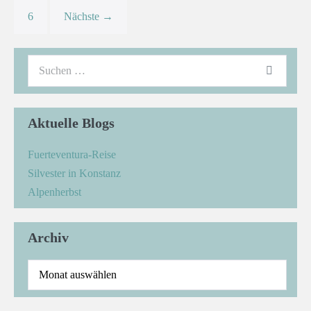
6
Nächste →
Aktuelle Blogs
Fuerteventura-Reise
Silvester in Konstanz
Alpenherbst
Archiv