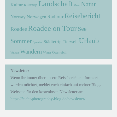
Landschaft
Natur
Kultur
Kurztrip
Meer
Reisebericht
Radtour
Norway
Norwegen
Roadee on Tour
See
Roadee
Urlaub
Sommer
Städtetrip
Tierwelt
Spanien
Wandern
Österreich
Vulkan
Winter
Newsletter
Wenn ihr immer über unsere Reiseberichte informiert
werden möchtet, meldet euch einfach auf meiner Blog-
Webseite für den kostenlosen Newsletter an:
https://feicht-photography-blog.de/newsletter/