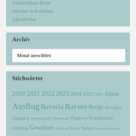
Fuerteventura-Reise
Silvester in Konstanz
Alpenherbst
Archiv
Stichwörter
2021
2022
2020
2023
Alpen
2024
2025
2026
Ausflug
Bayern
Bavaria
Berge
Bretagne
Frankreich
Camping
Flugreise
Deutschland
Dänemark
Gewässer
Frühling
Italien
Herbst
Hamburg
Kanarische Inseln